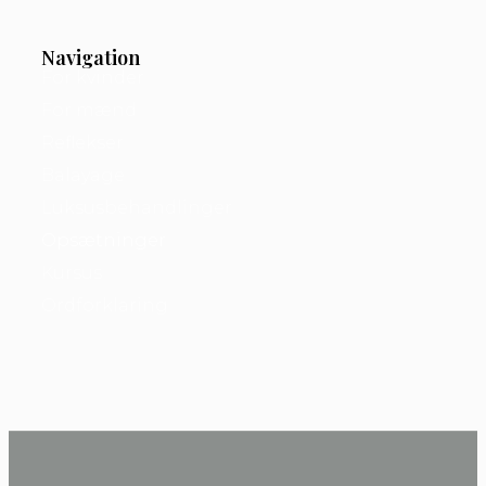
Navigation
For kvinder
For mænd
Reflekser
Balayage
Luksusbehandlinger
Opsætninger
Kursus
Ordforklaring